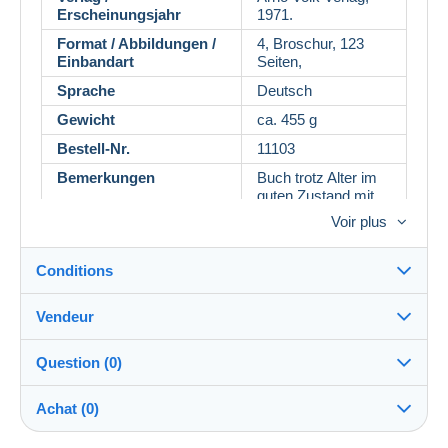
Erscheinungsjahr
1971.
Format / Abbildungen /
4, Broschur, 123
Einbandart
Seiten,
Sprache
Deutsch
Gewicht
ca. 455 g
Bestell-Nr.
11103
Bemerkungen
Buch trotz Alter im
guten Zustand mit
nur wenigen
Voir plus
Gebrauchsspuren,
Seiten, Einband und
Schnitt altersbedingt
Conditions
etwas
nachgedunkelt,
Vendeur
Seiten sauber ohne
Destination :
Einträge/Unterstreic
Voir la liste des pays
hungen, Buchkanten
Question (0)
leicht gestoßen
versandantiquariat-christian-back
Remise en main propre :
100%
(52x)
Achat (0)
Oui
PRO
Unser Preis
EUR 25,00
Expédition :