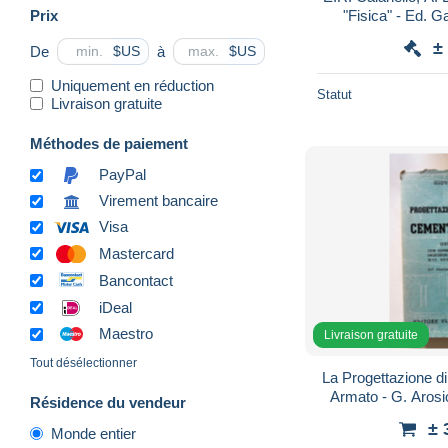
Prix
"Fisica" - Ed. G
±
De
à
$US
$US
Uniquement en réduction
Statut
Livraison gratuite
Méthodes de paiement
PayPal
Virement bancaire
Visa
Mastercard
Bancontact
iDeal
Maestro
Livraison gratuite
Tout désélectionner
La Progettazione d
Armato - G. Arosi
Résidence du vendeur
Edizione c
± 
Monde entier