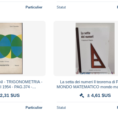
Particulier
Statut
I - TRIGONOMETRIA -
La setta dei numeri Il teorema di Pitagora
1954 - PAG.374 -
MONDO MATEMATICO mondo matematico
7 X 24- USATO
2016
 2,31 $US
± 4,61 $US
Particulier
Statut