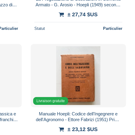
zo di S.
Armato - G. Arosio - Hoepli (1949) seconda
fica
edizione
± 27,74 $US
Particulier
Statut
Particulier
Livraison gratuite
lassica e
Manuale Hoepli: Codice dell'Ingegnere e
franchi -
dell'Agronomo - Ettore Fabrizi (1951) Prima
Edizione ottimo
± 23,12 $US