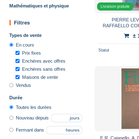
Mathématiques et physique
Livraison gratuite
PIERRE LEVY
Filtres
RAFFAELLO COR
PRIMA EDIZIO
Types de vente
± 
En cours
Statut
Prix fixes
Enchères avec offres
Enchères sans offres
Maisons de vente
Vendus
Durée
Toutes les durées
Nouveau depuis
jours
Fermant dans
heures
E.R. Caianello, A. 