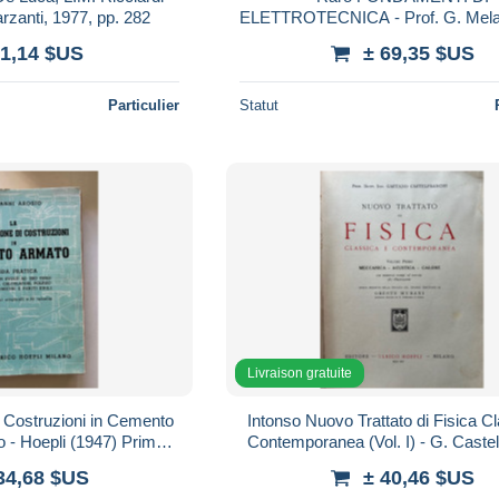
arzanti, 1977, pp. 282
ELETTROTECNICA - Prof. G. Melaz
Giorgio - Napoli 1940 - Litogra
 1,14 $US
± 69,35 $US
Particulier
Statut
Livraison gratuite
i Costruzioni in Cemento
Intonso Nuovo Trattato di Fisica C
o - Hoepli (1947) Prima
Contemporanea (Vol. I) - G. Castel
on sovraccoperta
Hoepli (1937) a fogli chiusi
34,68 $US
± 40,46 $US