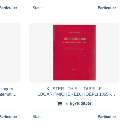
Particulier
Statut
Particulier
KUSTER - THIEL - TABELLE
LOGARITMICHE - ED. HOEPLI 1965 -
PAG. 357 - FORMATO 15X20 -
± 5,78 $US
COPERTINA RIGIDA - USATO BUON
STATO
Particulier
Statut
Particulier