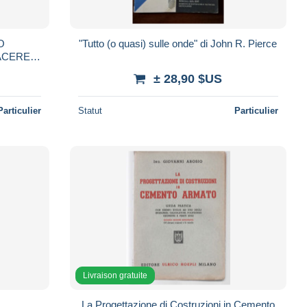
O
"Tutto (o quasi) sulle onde" di John R. Pierce
IACERE
± 28,90 $US
Particulier
Statut
Particulier
Livraison gratuite
La Progettazione di Costruzioni in Cemento