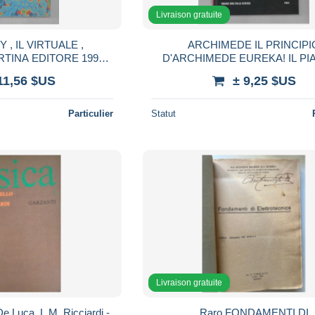
Livraison gratuite
 , IL VIRTUALE ,
ARCHIMEDE IL PRINCIPI
TINA EDITORE 1997
D'ARCHIMEDE EUREKA! IL P
NE SCIENZA E IDEE
DELL'INVENZIONE RBA
11,56 $US
± 9,25 $US
Particulier
Statut
Livraison gratuite
De Luca, L.M. Ricciardi -
Raro FONDAMENTI DI