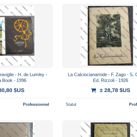
aviglie - H. de Lumley -
La Calciocianamide - F. Zago - S. 
a Book - 1996
Ed. Rizzoli - 1926
80,80 $US
± 28,78 $US
Professionnel
Statut
Pro