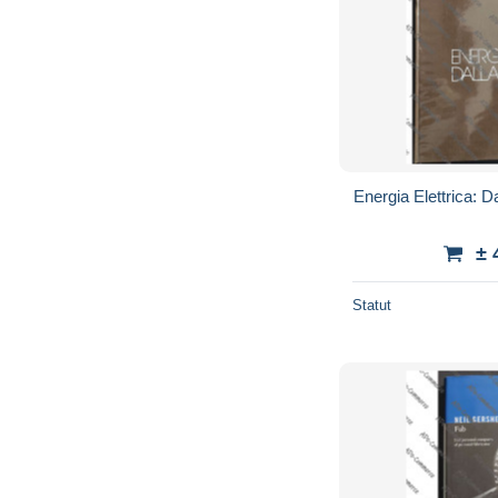
Energia Elettrica: Da
± 
Statut