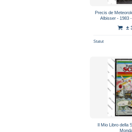
Precis de Meteorolo
Albisser - 1983 
± 
Statut
Il Mio Libro della 
Monda