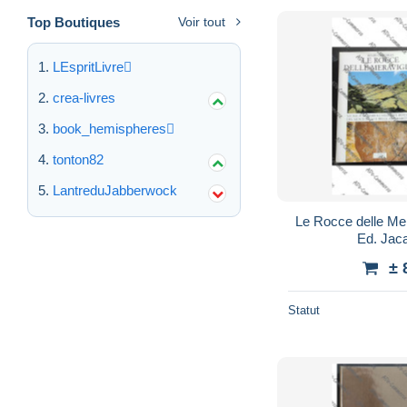
Top Boutiques
Voir tout
LEspritLivre
crea-livres
book_hemispheres
tonton82
LantreduJabberwock
Le Rocce delle Mer
Ed. Jac
± 
Statut