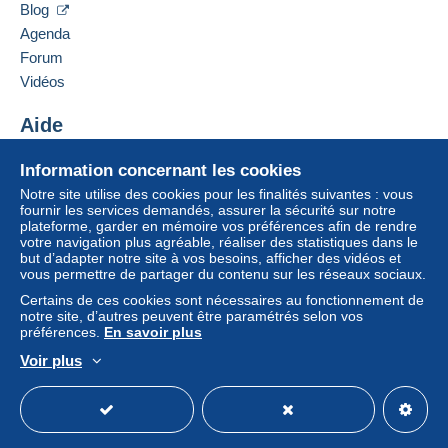
Blog
Agenda
Forum
Vidéos
Aide
Centre d'aide
Information concernant les cookies
Acheter sur Delcampe
Notre site utilise des cookies pour les finalités suivantes : vous
Vendre sur Delcampe
fournir les services demandés, assurer la sécurité sur notre
plateforme, garder en mémoire vos préférences afin de rendre
Un site sécurisé
votre navigation plus agréable, réaliser des statistiques dans le
but d’adapter notre site à vos besoins, afficher des vidéos et
vous permettre de partager du contenu sur les réseaux sociaux.
Certains de ces cookies sont nécessaires au fonctionnement de
notre site, d’autres peuvent être paramétrés selon vos
préférences.
En savoir plus
Voir plus
Français
USD
Mode standard
America/