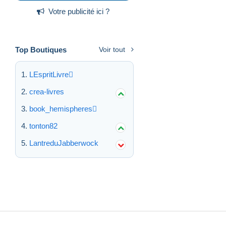
Votre publicité ici ?
Top Boutiques
Voir tout
LEspritLivre
crea-livres
book_hemispheres
tonton82
LantreduJabberwock