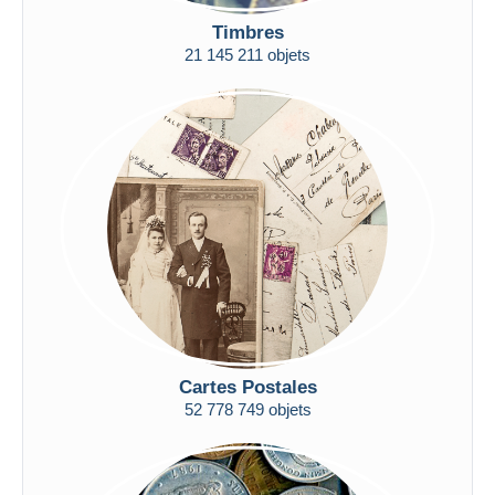
De
à
$US
$US
Timbres
Uniquement en réduction
21 145 211 objets
Livraison gratuite
Méthodes de paiement
PayPal
Virement bancaire
Visa
Mastercard
Bancontact
iDeal
Maestro
Tout désélectionner
Cartes Postales
Résidence du vendeur
52 778 749 objets
Monde entier