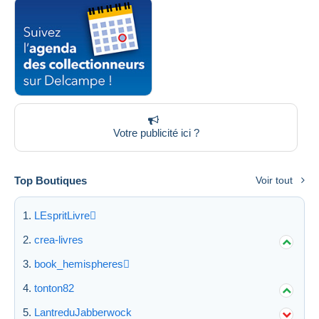
Votre publicité ici ?
Top Boutiques
Voir tout
LEspritLivre
crea-livres
book_hemispheres
tonton82
LantreduJabberwock