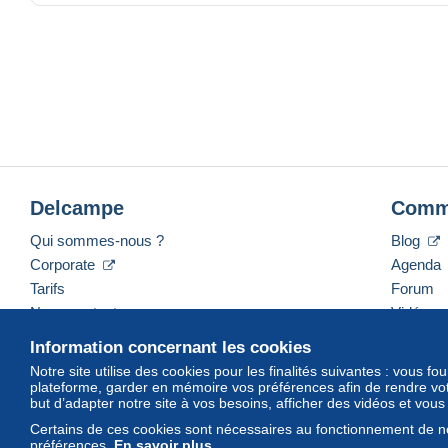
Schlagworte
640 Hauswirtschaft und Fam
Unser Preis
EUR 12,00
Aufgenommen mit der Antiquariatssoftware whBOOK
Delcampe
Comm
Artikel eingestellt mi
Daten- und Bilderhosting mit freundlicher Unterst
Qui sommes-nous ?
Blog
12.04.20
Corporate
Agenda
Tarifs
Forum
Nous contacter
Vidéos
Information concernant les cookies
Notre site utilise des cookies pour les finalités suivantes : vous f
plateforme, garder en mémoire vos préférences afin de rendre votr
Français
USD
America/Indiana/Vevay
Mod
but d’adapter notre site à vos besoins, afficher des vidéos et vou
Certains de ces cookies sont nécessaires au fonctionnement de no
préférences.
En savoir plus