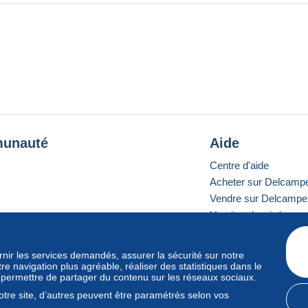
ilienleben
Sicheres Bestellen - Order-Control geprüft!
unauté
Aide
t dem w+h GmbH Delcampe-Service
ützung von Buchfreund (Marktplatz für antiquarische Bücher)
Centre d'aide
26 - © by w+h GmbH
Acheter sur Delcamp
Vendre sur Delcampe
Un site sécurisé
ournir les services demandés, assurer la sécurité sur notre
e navigation plus agréable, réaliser des statistiques dans le
e standard
s permettre de partager du contenu sur les réseaux sociaux.
tre site, d’autres peuvent être paramétrés selon vos