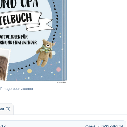
 l'image pour zoomer
at (0)
:18
Objet n°2522845244