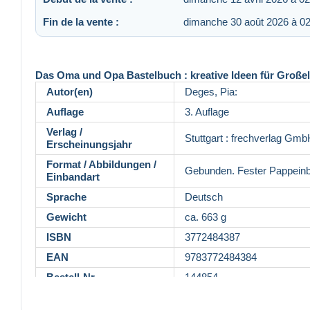
Fin de la vente :
dimanche 30 août 2026 à 02
Das Oma und Opa Bastelbuch : kreative Ideen für Großel
Autor(en)
Deges, Pia:
Auflage
3. Auflage
Verlag /
Stuttgart : frechverlag Gm
Erscheinungsjahr
Format / Abbildungen /
Gebunden. Fester Pappeinb
Einbandart
Sprache
Deutsch
Gewicht
ca. 663 g
ISBN
3772484387
EAN
9783772484384
Bestell-Nr.
144854
Bemerkungen
Guter Zustand. EZ1585