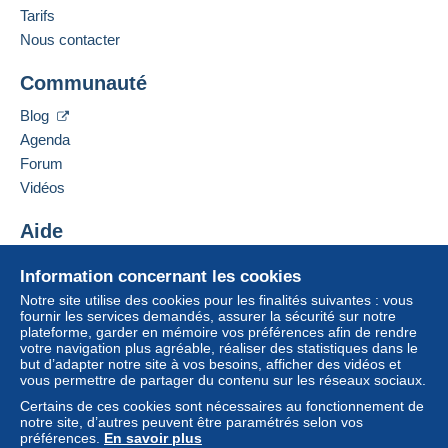
Tarifs
Nous contacter
Communauté
Blog
Agenda
Forum
Vidéos
Aide
Centre d'aide
Information concernant les cookies
Acheter sur Delcampe
Notre site utilise des cookies pour les finalités suivantes : vous
Vendre sur Delcampe
fournir les services demandés, assurer la sécurité sur notre
plateforme, garder en mémoire vos préférences afin de rendre
Un site sécurisé
votre navigation plus agréable, réaliser des statistiques dans le
but d’adapter notre site à vos besoins, afficher des vidéos et
vous permettre de partager du contenu sur les réseaux sociaux.
Certains de ces cookies sont nécessaires au fonctionnement de
notre site, d’autres peuvent être paramétrés selon vos
préférences.
En savoir plus