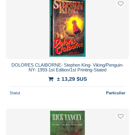
Uniquement en réduction
Livraison gratuite
Méthodes de paiement
PayPal
Virement bancaire
Visa
Mastercard
Bancontact
DOLORES CLAIBORNE- Stephen King- Viking/Penguin-
NY- 1993-1st Edition/1st Printing-Stated
iDeal
± 13,29 $US
Maestro
Tout désélectionner
Statut
Particulier
Résidence du vendeur
Monde entier