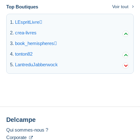
Top Boutiques
Voir tout
LEspritLivre
crea-livres
book_hemispheres
tonton82
LantreduJabberwock
Delcampe
Qui sommes-nous ?
Corporate