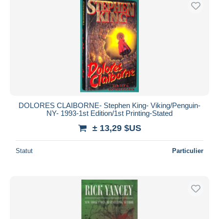
Uniquement en réduction
Livraison gratuite
Méthodes de paiement
PayPal
Virement bancaire
Visa
Mastercard
Bancontact
DOLORES CLAIBORNE- Stephen King- Viking/Penguin-
NY- 1993-1st Edition/1st Printing-Stated
iDeal
± 13,29 $US
Maestro
Tout désélectionner
Statut
Particulier
Résidence du vendeur
Monde entier