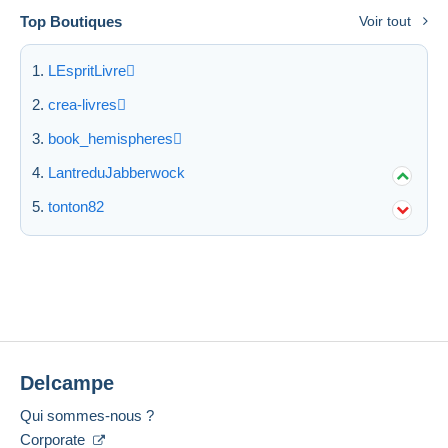
Top Boutiques
Voir tout
LEspritLivre
crea-livres
book_hemispheres
LantreduJabberwock
tonton82
Delcampe
Qui sommes-nous ?
Corporate