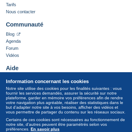
Tarifs
Nous contacter
Communauté
Blog
Agenda
Forum
Vidéos
Aide
Centre d'aide
Information concernant les cookies
Acheter sur Delcampe
Notre site utilise des cookies pour les finalités suivantes : vous
Vendre sur Delcampe
fournir les services demandés, assurer la sécurité sur notre
plateforme, garder en mémoire vos préférences afin de rendre
Un site sécurisé
votre navigation plus agréable, réaliser des statistiques dans le
but d’adapter notre site à vos besoins, afficher des vidéos et
vous permettre de partager du contenu sur les réseaux sociaux.
Certains de ces cookies sont nécessaires au fonctionnement de
notre site, d’autres peuvent être paramétrés selon vos
préférences.
En savoir plus