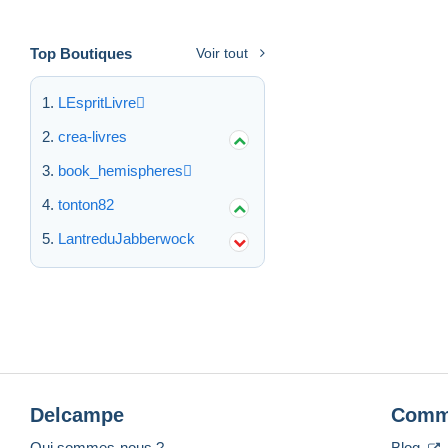
Top Boutiques
Voir tout
LEspritLivre
crea-livres
book_hemispheres
tonton82
LantreduJabberwock
Delcampe
Comm
Qui sommes-nous ?
Blog