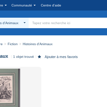
re
Communauté
Centre d'aide
es d'Animaux
re
Fiction
Histoires d'Animaux
maux
1 objet trouvé
Ajouter à mes favoris