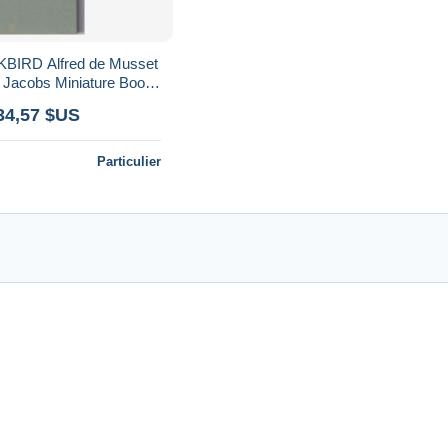
IRD Alfred de Musset
n Jacobs Miniature Books
le Press 1955
34,57 $US
Particulier