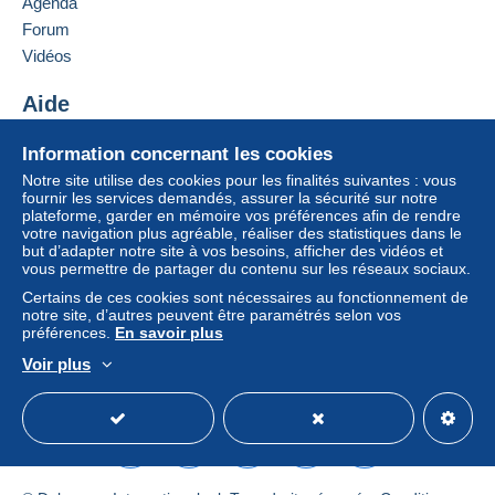
Agenda
:
France
Forum
R
Lettre (format normal/petite lettre)
éf
Vidéos
é
Ajouter ce vendeur aux favoris
Paiement par :
r
Contacter le vendeur
Aide
500357306
e
Ajouter ce vendeur à ma liste noire
De 1 à 1 objets
n
Centre d'aide
c
Information concernant les cookies
5,50 €
Acheter sur Delcampe
e
Notre site utilise des cookies pour les finalités suivantes : vous
Vendre sur Delcampe
fournir les services demandés, assurer la sécurité sur notre
De 2 à 2 objets
Description
plateforme, garder en mémoire vos préférences afin de rendre
Un site sécurisé
6,50 €
Ce livre propose des idées pour organiser des repas à
votre navigation plus agréable, réaliser des statistiques dans le
but d’adapter notre site à vos besoins, afficher des vidéos et
thème alliant gastronomie et décoration avec des
De 3 à 3 objets
vous permettre de partager du contenu sur les réseaux sociaux.
recettes et des conseils pour soigner la présentation
des plats et créer des ambiances variées (feu de
Certains de ces cookies sont nécessaires au fonctionnement de
7,50 €
cheminée tapas plateaux télé)
notre site, d’autres peuvent être paramétrés selon vos
préférences.
En savoir plus
De 4 à 4 objets
Voir plus
8,50 €
Français
USD
Mode standard
America/
De 5 à 5 objets
9,50 €
De 6 à 6 objets