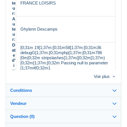
te
FRANCE LOISIRS
u
r:
A
u
te
Ghylenn Descamps
u
r:
D
[0;31m 19[1;37m:[0;31m58[1;37m:[0;31m36
at
debugG[1;37m.[0;31mphp[1;37m:[0;31m786
e
[0m[0;32m stripslashes[1;37m([0;32m[1;37m)
d'
[0;32m[1;37m:[0;32m Passing null to parameter
i
[1;37m#[0;32m1
m
[1;37m([0;32m[1;37m$[0;32mstring[1;37m)
p
Voir plus
[0;32m of type string is deprecated [0m[0;33m
r
[1;37m/[0;33mhome[1;37m/[0;33mhtml[1;37m/[0;
e
33mglivres[1;37m/[0;33mprod[1;37m.
Conditions
s
[0;33mgit[1;37m/[0;33mdev[1;37m/[0;33minclude
si
s[1;37m/[0;33mclasses[1;37m/[0;33mmp[1;37m/
o
Vendeur
[0;33mdelcampe[1;37m/[0;33mdesc[1;37m.
n
Détails des conditions de vente
[0;33mphp [0m[0;34m 42 [0m
:
Question (0)
L
Expédition
a
Demonsetmerveilles
99%
(3843x)
Envoi après paiement dans les 14 jours