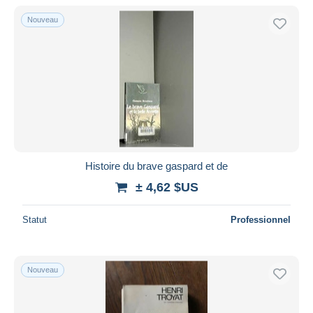
De
à
$US
$US
Nouveau
Uniquement en réduction
Livraison gratuite
Méthodes de paiement
PayPal
Virement bancaire
Visa
Mastercard
Bancontact
Histoire du brave gaspard et de
iDeal
± 4,62 $US
Maestro
Statut
Professionnel
Tout désélectionner
Résidence du vendeur
Monde entier
Nouveau