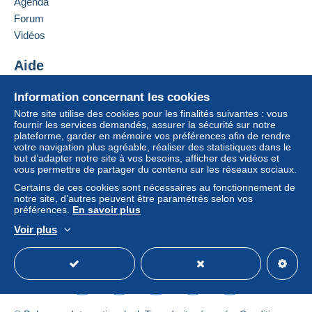
Agenda
France
Forum
Lettre (format normal/petite lettre)
Vidéos
Ajouter ce vendeur aux favoris
Paiement par :
Contacter le vendeur
Aide
Ajouter ce vendeur à ma liste noire
De 1 à 1 objets
Centre d'aide
Information concernant les cookies
5,50 €
Acheter sur Delcampe
Notre site utilise des cookies pour les finalités suivantes : vous
Vendre sur Delcampe
De 2 à 2 objets
fournir les services demandés, assurer la sécurité sur notre
plateforme, garder en mémoire vos préférences afin de rendre
Un site sécurisé
6,50 €
votre navigation plus agréable, réaliser des statistiques dans le
but d’adapter notre site à vos besoins, afficher des vidéos et
De 3 à 3 objets
vous permettre de partager du contenu sur les réseaux sociaux.
7,50 €
Certains de ces cookies sont nécessaires au fonctionnement de
notre site, d’autres peuvent être paramétrés selon vos
préférences.
En savoir plus
De 4 à 4 objets
Voir plus
8,50 €
Français
USD
Mode standard
America/
De 5 à 5 objets
9,50 €
De 6 à 6 objets