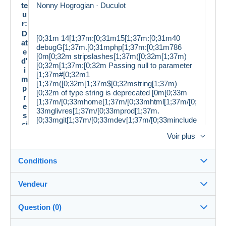
te
Nonny Hogrogian · Duculot
u
r:
D
[0;31m 14[1;37m:[0;31m15[1;37m:[0;31m40
at
debugG[1;37m.[0;31mphp[1;37m:[0;31m786
e
[0m[0;32m stripslashes[1;37m([0;32m[1;37m)
d'
[0;32m[1;37m:[0;32m Passing null to parameter
i
[1;37m#[0;32m1
m
[1;37m([0;32m[1;37m$[0;32mstring[1;37m)
p
[0;32m of type string is deprecated [0m[0;33m
r
[1;37m/[0;33mhome[1;37m/[0;33mhtml[1;37m/[0;
e
33mglivres[1;37m/[0;33mprod[1;37m.
s
[0;33mgit[1;37m/[0;33mdev[1;37m/[0;33minclude
si
s[1;37m/[0;33mclasses[1;37m/[0;33mmp[1;37m/
o
Voir plus
[0;33mdelcampe[1;37m/[0;33mdesc[1;37m.
n
[0;33mphp [0m[0;34m 42 [0m
:
Conditions
L
a
n
Vendeur
Français
g
Détails des conditions de vente
u
Question (0)
e:
Expédition
É
Demonsetmerveilles
99%
(3845x)
Envoi après paiement dans les 14 jours