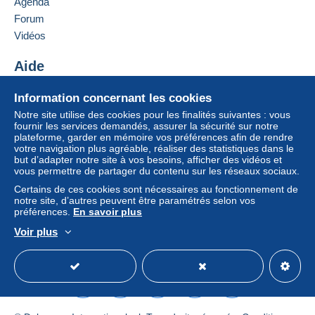
Agenda
France
Forum
Lettre (format normal/petite lettre)
Vidéos
Ajouter ce vendeur aux favoris
Paiement par :
Contacter le vendeur
Aide
Ajouter ce vendeur à ma liste noire
De 1 à 1 objets
Centre d'aide
Information concernant les cookies
5,50 €
Acheter sur Delcampe
Notre site utilise des cookies pour les finalités suivantes : vous
Vendre sur Delcampe
fournir les services demandés, assurer la sécurité sur notre
De 2 à 2 objets
plateforme, garder en mémoire vos préférences afin de rendre
Un site sécurisé
6,50 €
votre navigation plus agréable, réaliser des statistiques dans le
but d’adapter notre site à vos besoins, afficher des vidéos et
De 3 à 3 objets
vous permettre de partager du contenu sur les réseaux sociaux.
Certains de ces cookies sont nécessaires au fonctionnement de
7,50 €
notre site, d’autres peuvent être paramétrés selon vos
préférences.
En savoir plus
De 4 à 4 objets
Voir plus
8,50 €
Français
USD
Mode standard
America/
De 5 à 5 objets
9,50 €
De 6 à 6 objets