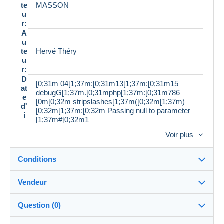
te
MASSON
u
r:
A
u
te
Hervé Théry
u
r:
D
[0;31m 04[1;37m:[0;31m13[1;37m:[0;31m15
at
debugG[1;37m.[0;31mphp[1;37m:[0;31m786
e
[0m[0;32m stripslashes[1;37m([0;32m[1;37m)
d'
[0;32m[1;37m:[0;32m Passing null to parameter
i
[1;37m#[0;32m1
m
[1;37m([0;32m[1;37m$[0;32mstring[1;37m)
p
Voir plus
[0;32m of type string is deprecated [0m[0;33m
r
[1;37m/[0;33mhome[1;37m/[0;33mhtml[1;37m/[0;
e
33mglivres[1;37m/[0;33mprod[1;37m.
Conditions
s
[0;33mgit[1;37m/[0;33mdev[1;37m/[0;33minclude
si
s[1;37m/[0;33mclasses[1;37m/[0;33mmp[1;37m/
o
Vendeur
[0;33mdelcampe[1;37m/[0;33mdesc[1;37m.
n
Détails des conditions de vente
[0;33mphp [0m[0;34m 42 [0m
:
Question (0)
L
Expédition
a
Demonsetmerveilles
99%
(3846x)
Envoi après paiement dans les 14 jours