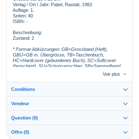
Verlag / Ort / Jahr: Pabel, Rastatt, 1983
Auflage: 1.
Seiten: 40
ISBN: -
Beschreibung:
Zustand: 2
* Format-Abkürzungen: GB=Grossband (Heft),
GBÜ=GB m. Übergrösse, TB=Taschenbuch,
HC=Hardcover (gebundenes Buch), SC=Softcover
(broschiert), SU=Schutzumschlag, SB=Sammelband
Voir plus
Conditions
Vendeur
Destination :
Voir la liste des pays
Question (0)
buchkeller
100%
(30x)
Remise en main propre :
Offre (0)
Oui