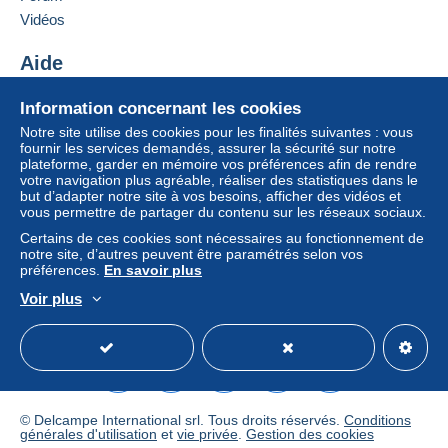
Vidéos
Si les conditions de vente du vendeur comportent
des clauses relatives au paiement, celles-ci sont à
Aide
considérer comme nulles et non avenues. Les
conditions de paiement du site Delcampe, telles
Centre d'aide
Information concernant les cookies
que définies dans les
conditions d’utilisation
, sont
Acheter sur Delcampe
Notre site utilise des cookies pour les finalités suivantes : vous
les seules applicables.
Vendre sur Delcampe
fournir les services demandés, assurer la sécurité sur notre
Les achats doivent être payés dans les
14 jours
plateforme, garder en mémoire vos préférences afin de rendre
Un site sécurisé
votre navigation plus agréable, réaliser des statistiques dans le
suivant la réception du décompte final de la part du
but d’adapter notre site à vos besoins, afficher des vidéos et
vendeur.
vous permettre de partager du contenu sur les réseaux sociaux.
Certains de ces cookies sont nécessaires au fonctionnement de
notre site, d’autres peuvent être paramétrés selon vos
International Buyers: These are the shipping
préférences.
En savoir plus
charges within Germany. Please ask for shipping
Voir plus
charges to your country BEFORE bidding/buying.
Français
USD
Mode standard
America/
Thanks!
Versandkosten für Deutschland:
Bücher, Comics und Zeitschriften innerhalb
© Delcampe International srl. Tous droits réservés.
Conditions
Deutschlands:
générales d'utilisation
et
vie privée
.
Gestion des cookies