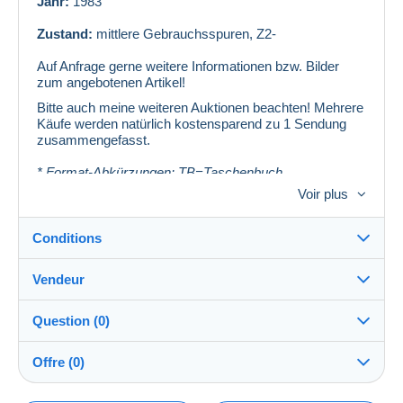
Jahr:
1983
Zustand:
mittlere Gebrauchsspuren, Z2
-
Auf Anfrage gerne weitere Informationen bzw. Bilder
zum angebotenen Artikel!
Bitte auch meine
weiteren Auktionen
beachten! Mehrere
Käufe werden natürlich kostensparend zu 1 Sendung
zusammengefasst.
* Format-Abkürzungen: TB=Taschenbuch,
HC=Hardcover (gebundenes Buch), SC=Softcover
Voir plus
(broschiert), SU=Schutzumschlag, GB=Großband
(Heft), GBÜ=Großband Übergröße, Br.=Broschüre,
KB=Kleinband, Picc.=Piccolo
Conditions
Vendeur
Destination :
Voir la liste des pays
Question (0)
buchkeller
100%
(30x)
Remise en main propre :
Offre (0)
Oui
Boutique
Expédition :