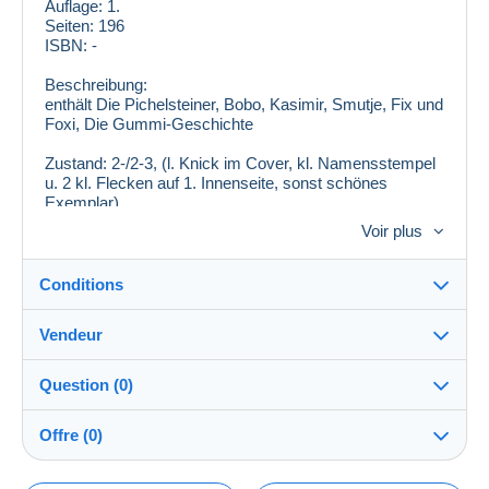
Auflage: 1.
Seiten: 196
ISBN: -
Beschreibung:
enthält Die Pichelsteiner, Bobo, Kasimir, Smutje, Fix und
Foxi, Die Gummi-Geschichte
Zustand: 2-/2-3, (l. Knick im Cover, kl. Namensstempel
u. 2 kl. Flecken auf 1. Innenseite, sonst schönes
Exemplar)
Voir plus
* Format-Abkürzungen: GB=Grossband (Heft),
GBÜ=GB m. Übergrösse, TB=Taschenbuch,
HC=Hardcover (gebundenes Buch), SC=Softcover
Conditions
(broschiert), SU=Schutzumschlag, SB=Sammelband
Vendeur
Destination :
Voir la liste des pays
Question (0)
buchkeller
100%
(30x)
Remise en main propre :
Offre (0)
Oui
Boutique
Expédition :