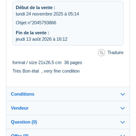
Début de la vente :
lundi 24 novembre 2025 à 05:14
Objet n°2045793866
Fin de la vente :
jeudi 13 août 2026 à 16:12
Traduire
format / size 21x26.5 cm 36 pages
Très Bon état , very fine condition
Conditions
Vendeur
Détails des conditions de vente
Question (0)
Expédition
milunepages
100%
(10895x)
Envoi après paiement dans les 7 jours
Offre (0)