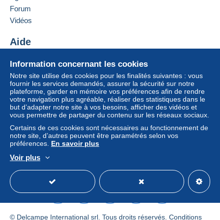
Forum
Paiement par :
Se
S'inscri
connect
Ajouter ce vendeur aux favoris
re
Vidéos
er
Contacter le vendeur
Lettre (grand format/grande lettre)
Ajouter ce vendeur à ma liste noire
Aide
4,50 €
Centre d'aide
Lettre suivie (grand format/grande lettre)
Information concernant les cookies
Acheter sur Delcampe
5,00 €
Notre site utilise des cookies pour les finalités suivantes : vous
Vendre sur Delcampe
fournir les services demandés, assurer la sécurité sur notre
plateforme, garder en mémoire vos préférences afin de rendre
Un site sécurisé
votre navigation plus agréable, réaliser des statistiques dans le
but d’adapter notre site à vos besoins, afficher des vidéos et
Conditions de paiement :
vous permettre de partager du contenu sur les réseaux sociaux.
Tous les paiements se font par le site Delcampe. En
Certains de ces cookies sont nécessaires au fonctionnement de
fonction des possibilités proposées par le vendeur, vous
notre site, d’autres peuvent être paramétrés selon vos
pouvez utiliser
PayPal
, ajouter une
carte de
préférences.
En savoir plus
crédit/débit
ou faire un
virement
. Aucun paiement n’est
Voir plus
réalisé par chèque ou virement bancaire direct au
Français
USD
Mode standard
America/
vendeur.
L’acheteur utilise les moyens de paiement disponibles
sur Delcampe dans la page "
Mes achats : A payer
".
Un paiement ne passant pas par
le système de
© Delcampe International srl. Tous droits réservés.
Conditions