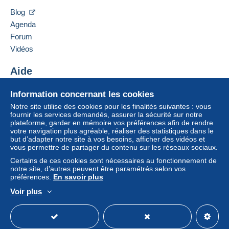
Ajouter ce vendeur à ma liste noire
vendeur à l’acheteur. Un achat non payé peut
Blog
entraîner des conséquences au niveau du compte
Agenda
de l’acheteur.
Forum
Si les conditions de vente du vendeur comportent
Vidéos
des clauses relatives au paiement, celles-ci sont à
considérer comme nulles et non avenues. Les
Aide
conditions de paiement du site Delcampe, telles
Centre d'aide
que définies dans les
conditions d’utilisation
, sont
Information concernant les cookies
Acheter sur Delcampe
les seules applicables.
Notre site utilise des cookies pour les finalités suivantes : vous
Vendre sur Delcampe
fournir les services demandés, assurer la sécurité sur notre
Les achats doivent être payés dans les
14 jours
plateforme, garder en mémoire vos préférences afin de rendre
Un site sécurisé
suivant la réception du décompte final de la part du
votre navigation plus agréable, réaliser des statistiques dans le
vendeur.
but d’adapter notre site à vos besoins, afficher des vidéos et
vous permettre de partager du contenu sur les réseaux sociaux.
Certains de ces cookies sont nécessaires au fonctionnement de
Frais d'expédition
pour la France métropolitaine
: pour
notre site, d’autres peuvent être paramétrés selon vos
préférences.
En savoir plus
CPA (envoi protégé)
- 1 à 2 cartes : 1,60€ (jusqu'à 20g)
Voir plus
- 3 à 6 cartes : 3,20€
Français
USD
Mode standard
America/
Au dela, livres et autres objets : en fonction du poids et
du pays