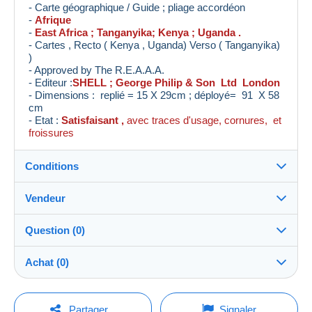
- Carte géographique / Guide ; pliage accordéon
-
Afrique
-
East Africa ; Tanganyika; Kenya ; Uganda .
- Cartes , Recto ( Kenya , Uganda) Verso ( Tanganyika)
)
- Approved by The R.E.A.A.A.
- Editeur :
SHELL ; George Philip & Son Ltd London
- Dimensions : replié = 15 X 29cm ; déployé= 91 X 58
cm
- Etat :
Satisfaisant ,
avec traces d'usage, cornures, et
froissures
Conditions
Vendeur
Destination :
Voir la liste des pays
Question (0)
levieuxblanc
100%
(7126x)
Expédition :
Achat (0)
Envoi après paiement
Boutique
Frais :
A charge de l'acheteur
Pour poser une question, vous devez ouvrir
Dernière actualisation : 09:32:06
Partager
Signaler