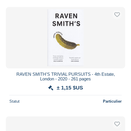
De
à
$US
$US
Uniquement en réduction
Livraison gratuite
Méthodes de paiement
PayPal
Virement bancaire
Visa
Mastercard
Bancontact
RAVEN SMITH'S TRIVIAL PURSUITS - 4th Estate,
iDeal
London - 2020 - 261 pages
Maestro
± 1,15 $US
Tout désélectionner
Statut
Particulier
Résidence du vendeur
Monde entier