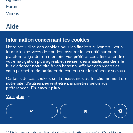
Forum
Vidéos
Aide
Centre d'aide
Information concernant les cookies
Acheter sur Delcampe
Notre site utilise des cookies pour les finalités suivantes : vous
Vendre sur Delcampe
fournir les services demandés, assurer la sécurité sur notre
plateforme, garder en mémoire vos préférences afin de rendre
Un site sécurisé
votre navigation plus agréable, réaliser des statistiques dans le
but d’adapter notre site à vos besoins, afficher des vidéos et
vous permettre de partager du contenu sur les réseaux sociaux.
Certains de ces cookies sont nécessaires au fonctionnement de
notre site, d’autres peuvent être paramétrés selon vos
préférences.
En savoir plus
Voir plus
Français
USD
Mode standard
America/
© Delcampe International srl. Tous droits réservés.
Conditions