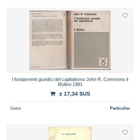
De
à
$US
$US
Uniquement en réduction
Livraison gratuite
Méthodes de paiement
PayPal
Virement bancaire
Visa
Mastercard
Bancontact
I fondamenti giuridici del capitalismo John R. Commons il
iDeal
Mulino 1981
Maestro
± 17,34 $US
Tout désélectionner
Statut
Particulier
Résidence du vendeur
Monde entier