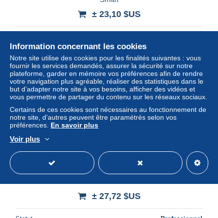
± 23,10 $US
Statut
Professionnel
Information concernant les cookies
Notre site utilise des cookies pour les finalités suivantes : vous
fournir les services demandés, assurer la sécurité sur notre
Nouveau
plateforme, garder en mémoire vos préférences afin de rendre
votre navigation plus agréable, réaliser des statistiques dans le
but d’adapter notre site à vos besoins, afficher des vidéos et
vous permettre de partager du contenu sur les réseaux sociaux.
Certains de ces cookies sont nécessaires au fonctionnement de
notre site, d’autres peuvent être paramétrés selon vos
préférences.
En savoir plus
Voir plus
Les français sous le second empire (2006) de Thierry
Dehant
± 27,72 $US