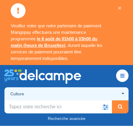
×
Veuillez noter que notre partenaire de paiement
Mangopay effectuera une maintenance
programmée
le 6 août de 01h00 à 03h00 du
matin (heure de Bruxelles)
, durant laquelle les
services de paiement pourraient être
temporairement indisponibles.
Culture
Recherche avancée