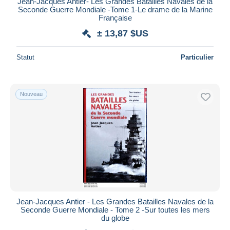
Jean-Jacques Antier- Les Grandes Batailles Navales de la
iDeal
Sciences
29 991
Seconde Guerre Mondiale -Tome 1-Le drame de la Marine
Française
Maestro
Sociologie
611
± 13,87 $US
Tout désélectionner
Autres & non classés
161 846
Résidence du vendeur
Statut
Particulier
Monde entier
Nouveau
Appliquer
Jean-Jacques Antier - Les Grandes Batailles Navales de la
Seconde Guerre Mondiale - Tome 2 -Sur toutes les mers
du globe