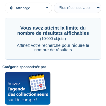
Types de vente
Affichage
Catégories principales
En cours
Livres, BD, Revues
Prix fixes
Français
Enchères avec offres
Vous avez atteint la limite du
Enchères sans offres
nombre de résultats affichables
Culture
Tout voir
Maisons de vente
(10 000 objets)
Vendus
Affinez votre recherche pour réduire le
nombre de résultats
Durée
Toutes les durées
Catégorie sponsorisée par
Nouveau
jours
depuis
Fermant
heures
dans
Prix
De
à
$US
$US