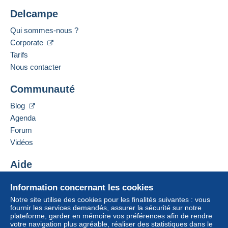
Delcampe
Appliquer
Qui sommes-nous ?
Corporate
Tarifs
Nous contacter
Communauté
Blog
Agenda
Forum
Vidéos
Aide
Centre d'aide
Information concernant les cookies
Acheter sur Delcampe
Notre site utilise des cookies pour les finalités suivantes : vous
Vendre sur Delcampe
fournir les services demandés, assurer la sécurité sur notre
plateforme, garder en mémoire vos préférences afin de rendre
Un site sécurisé
votre navigation plus agréable, réaliser des statistiques dans le