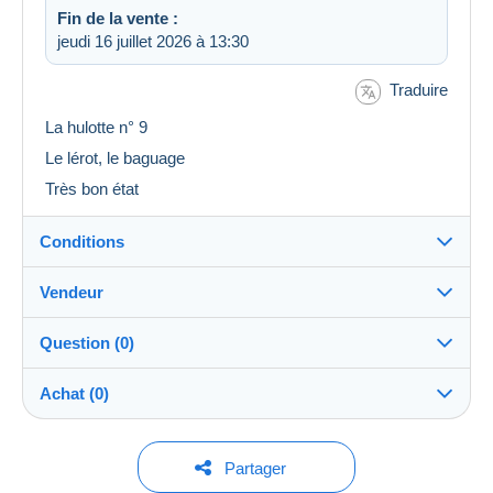
Fin de la vente :
jeudi 16 juillet 2026 à 13:30
Traduire
La hulotte n° 9
Le lérot, le baguage
Très bon état
Conditions
Vendeur
Destination :
Voir la liste des pays
Question (0)
lenoil68
100%
(2848x)
Expédition :
Achat (0)
Envoi après paiement
Boutique
Frais :
A charge de l'acheteur
Pour poser une question, vous devez ouvrir
Dernière actualisation : 04:07:11
Partager
une session.
Membre depuis le :
Méthodes de paiement :