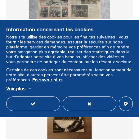
Information concernant les cookies
Vlaanderen Staat Léon Degrelle REX Le Pays Réel
Notre site utilise des cookies pour les finalités suivantes : vous
Verkiezing Election België Belgique Collaboratie Oostfront
fournir les services demandés, assurer la sécurité sur notre
plateforme, garder en mémoire vos préférences afin de rendre
± 190,67 $US
votre navigation plus agréable, réaliser des statistiques dans le
but d’adapter notre site à vos besoins, afficher des vidéos et
vous permettre de partager du contenu sur les réseaux sociaux.
Statut
Particulier
Certains de ces cookies sont nécessaires au fonctionnement de
notre site, d’autres peuvent être paramétrés selon vos
préférences.
En savoir plus
Voir plus