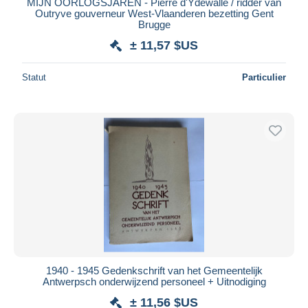
MIJN OORLOGSJAREN - Pierre d'Ydewalle / ridder van
Outryve gouverneur West-Vlaanderen bezetting Gent
Brugge
± 11,57 $US
Statut
Particulier
1940 - 1945 Gedenkschrift van het Gemeentelijk
Antwerpsch onderwijzend personeel + Uitnodiging
± 11,56 $US