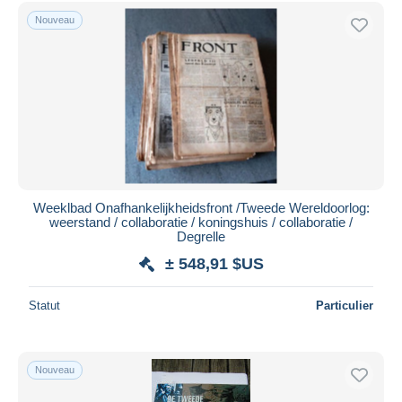
Uniquement en réduction
Nouveau
Livraison gratuite
Méthodes de paiement
PayPal
Virement bancaire
Visa
Mastercard
Bancontact
Weeklbad Onafhankelijkheidsfront /Tweede Wereldoorlog:
iDeal
weerstand / collaboratie / koningshuis / collaboratie /
Degrelle
Maestro
± 548,91 $US
Tout désélectionner
Résidence du vendeur
Statut
Particulier
Monde entier
Nouveau