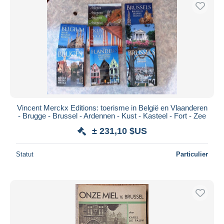
Uniquement en réduction
Livraison gratuite
Méthodes de paiement
PayPal
Virement bancaire
Visa
Mastercard
Bancontact
Vincent Merckx Editions: toerisme in België en Vlaanderen
- Brugge - Brussel - Ardennen - Kust - Kasteel - Fort - Zee
iDeal
± 231,10 $US
Maestro
Tout désélectionner
Statut
Particulier
Résidence du vendeur
Monde entier