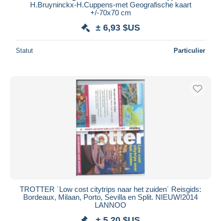
H.Bruyninckx-H.Cuppens-met Geografische kaart
+/-70x70 cm
± 6,93 $US
Statut
Particulier
TROTTER ´Low cost citytrips naar het zuiden´ Reisgids:
Bordeaux, Milaan, Porto, Sevilla en Split. NIEUW!2014
LANNOO
± 5,20 $US