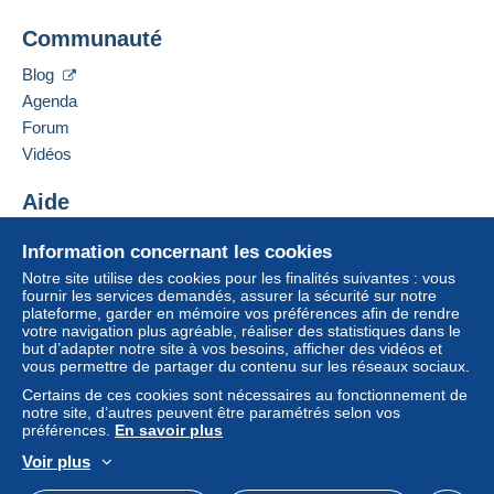
Se
S'inscri
De 1gr à 5000gr
Ajouter ce vendeur aux favoris
connect
re
er
Communauté
Contacter le vendeur
5,00 €
Ajouter ce vendeur à ma liste noire
Blog
De 5001gr à 10000gr
Agenda
5,45 €
Forum
À partir de 10001gr
Vidéos
4,70 €
Aide
Centre d'aide
Information concernant les cookies
Conditions de paiement :
Acheter sur Delcampe
Notre site utilise des cookies pour les finalités suivantes : vous
Tous les paiements se font par le site Delcampe. En
Vendre sur Delcampe
fournir les services demandés, assurer la sécurité sur notre
fonction des possibilités proposées par le vendeur, vous
plateforme, garder en mémoire vos préférences afin de rendre
Un site sécurisé
pouvez utiliser
PayPal
, ajouter une
carte de
votre navigation plus agréable, réaliser des statistiques dans le
but d’adapter notre site à vos besoins, afficher des vidéos et
crédit/débit
ou faire un
virement
. Aucun paiement n’est
vous permettre de partager du contenu sur les réseaux sociaux.
réalisé par chèque ou virement bancaire direct au
Certains de ces cookies sont nécessaires au fonctionnement de
vendeur.
notre site, d’autres peuvent être paramétrés selon vos
préférences.
En savoir plus
L’acheteur utilise les moyens de paiement disponibles
sur Delcampe dans la page "
Mes achats : A payer
".
Voir plus
Français
USD
Mode standard
America/
Un paiement ne passant pas par
le système de