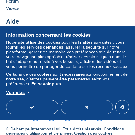
Forum
Ajouter ce vendeur aux favoris
Si les conditions de vente du vendeur comportent
Vidéos
Contacter le vendeur
des clauses relatives au paiement, celles-ci sont à
Ajouter ce vendeur à ma liste noire
considérer comme nulles et non avenues. Les
Aide
conditions de paiement du site Delcampe, telles
Centre d'aide
que définies dans les
conditions d’utilisation
, sont
Information concernant les cookies
Acheter sur Delcampe
les seules applicables.
Notre site utilise des cookies pour les finalités suivantes : vous
Vendre sur Delcampe
fournir les services demandés, assurer la sécurité sur notre
Les achats doivent être payés dans les
14 jours
plateforme, garder en mémoire vos préférences afin de rendre
Un site sécurisé
suivant la réception du décompte final de la part du
votre navigation plus agréable, réaliser des statistiques dans le
vendeur.
but d’adapter notre site à vos besoins, afficher des vidéos et
vous permettre de partager du contenu sur les réseaux sociaux.
Garantie :
Certains de ces cookies sont nécessaires au fonctionnement de
Droit de rétractation
|
Frais de retour à charge de
notre site, d’autres peuvent être paramétrés selon vos
l’acheteur.
préférences.
En savoir plus
Pour connaître les délais de retour et de
Voir plus
remboursement du lot, consultez les
conditions
Français
USD
Mode standard
America/
générales d’utilisation
.
© Delcampe International srl. Tous droits réservés.
Conditions
générales d'utilisation
et
vie privée
.
Gestion des cookies