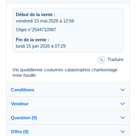
Début de la vente :
vendredi 15 mai 2026 à 12:56
Objet n°2544710987
Fin de la vente :
lundi 15 juin 2026 à 07:29
Traduire
Vie quotidienne coutumes catastrophes charbonnage
mine houille
Conditions
Vendeur
Destination :
Voir la liste des pays
Question (0)
furet2016
100%
(18878x)
Expédition :
Offre (0)
Envoi après paiement
PRO