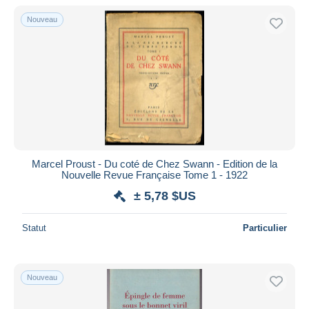
De
à
$US
$US
Nouveau
Uniquement en réduction
Livraison gratuite
Méthodes de paiement
PayPal
Virement bancaire
Visa
Mastercard
Bancontact
Marcel Proust - Du coté de Chez Swann - Edition de la
Nouvelle Revue Française Tome 1 - 1922
iDeal
± 5,78 $US
Maestro
Tout désélectionner
Statut
Particulier
Résidence du vendeur
Monde entier
Nouveau