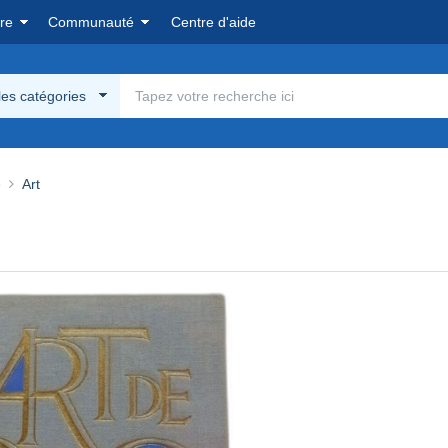
re
Communauté
Centre d'aide
les catégories
e
Art