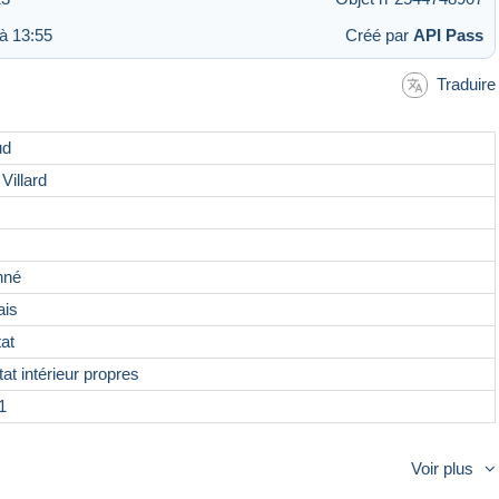
à 13:55
Créé par
API Pass
Traduire
ud
Villard
nné
ais
at
at intérieur propres
1
Voir plus