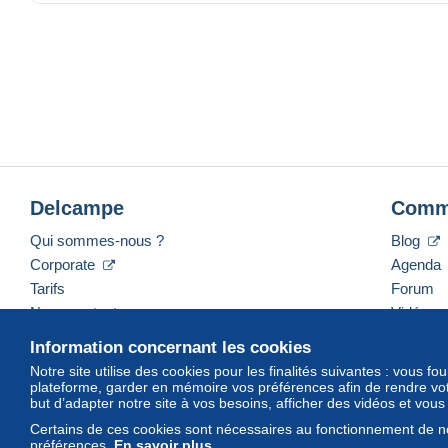
Delcampe
Comm
Qui sommes-nous ?
Blog
Corporate
Agenda
Tarifs
Forum
Nous contacter
Vidéos
Information concernant les cookies
Notre site utilise des cookies pour les finalités suivantes : vous f
plateforme, garder en mémoire vos préférences afin de rendre votr
Français
USD
America/Indiana/Vevay
Mod
but d’adapter notre site à vos besoins, afficher des vidéos et vou
Certains de ces cookies sont nécessaires au fonctionnement de no
préférences.
En savoir plus