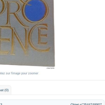
ntez sur l'image pour zoomer
at (0)
13
Objet n°2544748907