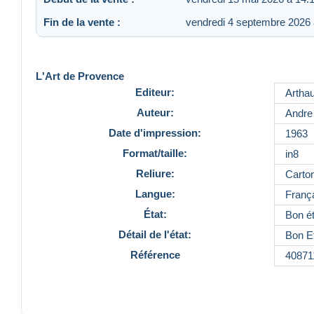
Fin de la vente :
vendredi 4 septembre 2026 
L'Art de Provence
Editeur:
Artha
Auteur:
Andre 
Date d'impression:
1963
Format/taille:
in8
Reliure:
Carto
Langue:
Franç
État:
Bon ét
Détail de l'état:
Bon Et
Référence
40871