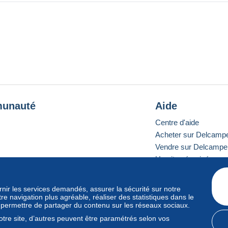
unauté
Aide
Centre d'aide
Acheter sur Delcamp
Vendre sur Delcampe
Un site sécurisé
ournir les services demandés, assurer la sécurité sur notre
e navigation plus agréable, réaliser des statistiques dans le
e standard
s permettre de partager du contenu sur les réseaux sociaux.
tre site, d’autres peuvent être paramétrés selon vos