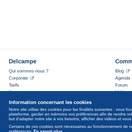
Delcampe
Comm
Qui sommes-nous ?
Blog
Corporate
Agenda
Tarifs
Forum
Nous contacter
Vidéos
Information concernant les cookies
Notre site utilise des cookies pour les finalités suivantes : vous f
plateforme, garder en mémoire vos préférences afin de rendre votr
Français
USD
America/Indiana/Vevay
Mod
but d’adapter notre site à vos besoins, afficher des vidéos et vou
Certains de ces cookies sont nécessaires au fonctionnement de no
préférences.
En savoir plus