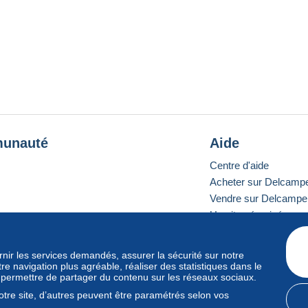
unauté
Aide
Centre d'aide
Acheter sur Delcamp
Vendre sur Delcampe
Un site sécurisé
ournir les services demandés, assurer la sécurité sur notre
e navigation plus agréable, réaliser des statistiques dans le
e standard
s permettre de partager du contenu sur les réseaux sociaux.
tre site, d’autres peuvent être paramétrés selon vos