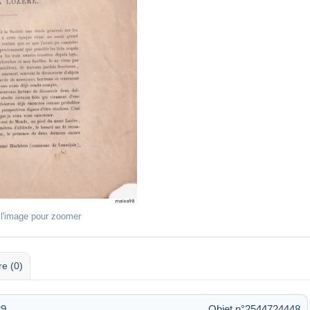
 l'image pour zoomer
re (0)
29
Objet n°2544724448