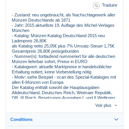
Traduire
- Zustand: neu ungebraucht, als Nachschlagewerk aller
Münzen Deutschlands ab 1871
- Jahr: 2015 aktuellste 19. Auflage des Michel-Verlages
München
- Katalog: Münzen-Katalog Deutschland 2015 neu
Ladenpreis 26,80€
als Katalog netto 25,05€ plus 7% Umsatz-Steuer 1,75€
Gesamtpreis 26,80€ preisgebunden
- Nummer(n): fortlaufend nummeriert für alle deutschen
Münzen lieferbar sofort, Preise in EURO
- Katalogwert: aktuelle Marktpreise in handelsüblicher
Erhaltung notiert, keine Vorbestellung nötig
- Motiv: siehe Beispiel - scan des Spezial-Kataloges mit
allen €-Münzen von Europa
Der Katalog enthält sowohl die Hauptausgaben
Altdeutschland, Deutsches Reich, Weimaer Republik,
DR, III.Reich, Besetzungs-Ausgaben I. und II.Weltkrieg,
Danzig, Saar, DDR und Bundesrepublik Deutschland
Voir plus
als auch alle anderen Münzen Deutschlands wie
Einzelmünzen, Münzsätze, Rollenware. Er beinhaltet
die deutschen Münzen ab 1871: Deutsche Staaten,
Conditions
Deutsches Reich, Notmünzen, Deutsche Kolonien,
Besetzte Gebiete (Zweiter Weltkrieg), Danzig, Deutsche