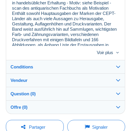
in handelsüblicher Erhaltung - Motiv: siehe Beispiel -
scan des antiquarischen Fachbuchs als Motivation
Enthält sowohl Hauptausgaben der Marken der CEPT-
Länder als auch viele Aussagen zu Herausgabe,
Gestaltung, Auflagenhöhen und Druckvarianten. Der
Band weist ausführlich hin auf Sammlugen, wichtigsten
Farb- und Zähnungsvarianten, verschiedenen
Druckverfahren mit einigen Bildtafeln und 166
Abbildungen, als Anhang Liste der Erstausgaben in
Europa, die Briefmarken ab 1900 und Bibliographie mit
Voir plus
kunsthistorischer und philatelistischer Literatur. Versand
ist nur im Maxibrief oder Paket möglich. Zur
Kostenersparnis ( Kombiversand ) beachten Sie weitere
Conditions
Angebote im shop blocfan oder nutzen Sie die günstige
Fehllistenbearbeitung.
Vendeur
Destination :
Voir la liste des pays
Question (0)
blocfan
99%
(25620x)
Expédition :
Offre (0)
Envoi après paiement
Boutique
Frais :
La vente sera prolongée d'une minute si une offre est
A charge de l'acheteur
Pour poser une question, vous devez ouvrir
posée moins d'une minute avant son échéance.
Partager
Signaler