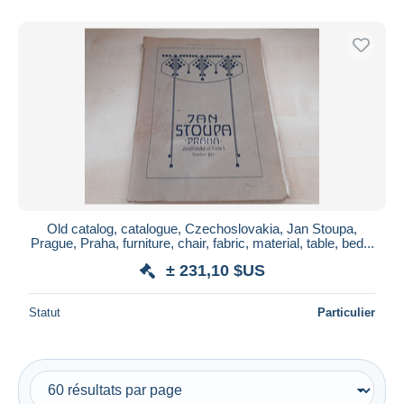
De
à
$US
$US
Uniquement en réduction
Livraison gratuite
Méthodes de paiement
PayPal
Virement bancaire
Visa
Mastercard
Bancontact
Old catalog, catalogue, Czechoslovakia, Jan Stoupa,
iDeal
Prague, Praha, furniture, chair, fabric, material, table, bed...
Maestro
± 231,10 $US
Tout désélectionner
Statut
Particulier
Résidence du vendeur
Monde entier