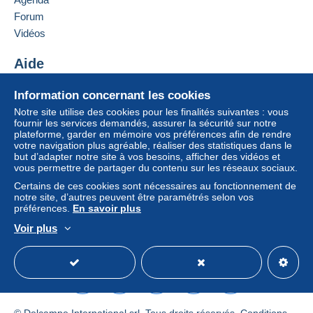
Forum
Vidéos
Aide
Centre d'aide
Information concernant les cookies
Acheter sur Delcampe
Notre site utilise des cookies pour les finalités suivantes : vous
Vendre sur Delcampe
fournir les services demandés, assurer la sécurité sur notre
plateforme, garder en mémoire vos préférences afin de rendre
Un site sécurisé
votre navigation plus agréable, réaliser des statistiques dans le
but d’adapter notre site à vos besoins, afficher des vidéos et
vous permettre de partager du contenu sur les réseaux sociaux.
Certains de ces cookies sont nécessaires au fonctionnement de
notre site, d’autres peuvent être paramétrés selon vos
préférences.
En savoir plus
Voir plus
Français
USD
Mode standard
America/
© Delcampe International srl. Tous droits réservés.
Conditions