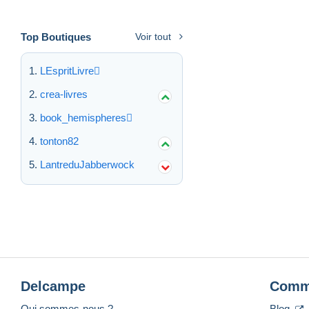
Top Boutiques
Voir tout
LEspritLivre
crea-livres
book_hemispheres
tonton82
LantreduJabberwock
Delcampe
Comm
Qui sommes-nous ?
Blog