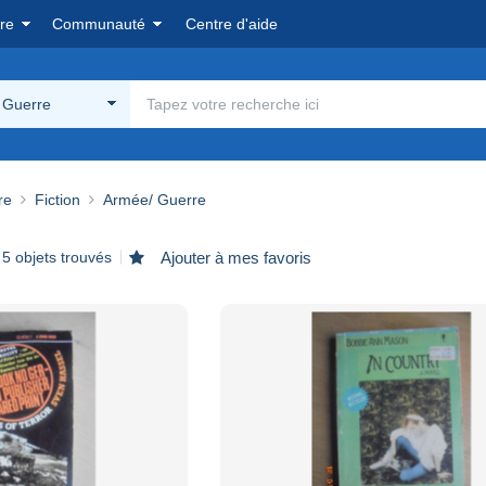
re
Communauté
Centre d'aide
 Guerre
re
Fiction
Armée/ Guerre
5 objets trouvés
Ajouter à mes favoris