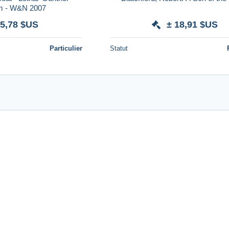
m - W&N 2007
 5,78 $US
± 18,91 $US
Particulier
Statut