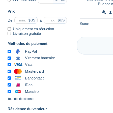
heures
Buchhei
Prix
±
De
à
$US
$US
Statut
Uniquement en réduction
Livraison gratuite
Méthodes de paiement
PayPal
Virement bancaire
Visa
Mastercard
Bancontact
iDeal
Maestro
Tout désélectionner
Résidence du vendeur