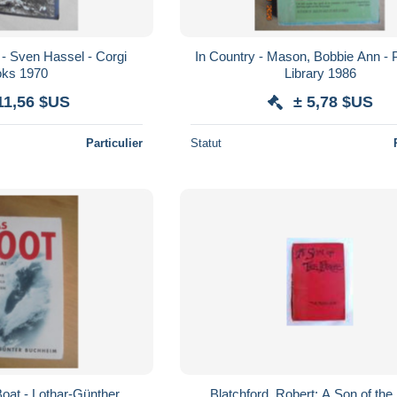
 - Sven Hassel - Corgi
In Country - Mason, Bobbie Ann - 
ks 1970
Library 1986
11,56 $US
± 5,78 $US
Particulier
Statut
oat - Lothar-Günther
Blatchford, Robert: A Son of the