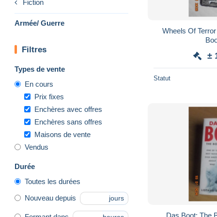
Fiction
Armée/ Guerre
Wheels Of Terror
Boo
Filtres
± 
Types de vente
Statut
En cours
Prix fixes
Enchères avec offres
Enchères sans offres
Maisons de vente
Vendus
Durée
Toutes les durées
Nouveau depuis
jours
Das Boot: The B
Fermant dans