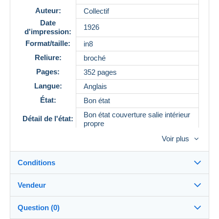
Auteur:
Collectif
Date
1926
d'impression:
Format/taille:
in8
Reliure:
broché
Pages:
352 pages
Langue:
Anglais
État:
Bon état
Bon état couverture salie intérieur
Détail de l'état:
propre
Référence
13494
Voir plus
Conditions
Vendeur
Détails des conditions de vente
Question (0)
Expédition
MaisonVallonLibrairie
100%
(28x)