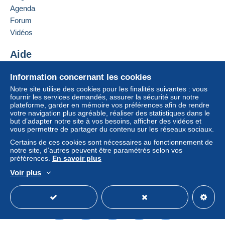
France
Agenda
Forum
Ajouter ce vendeur aux favoris
Vidéos
Conditions de paiement :
Contacter le vendeur
Tous les paiements se font par
carte de crédit/débit
ou
Ajouter ce vendeur à ma liste noire
Aide
virement sur votre solde. Aucun paiement n’est réalisé
par chèque ou virement bancaire direct au vendeur.
Centre d'aide
Information concernant les cookies
L’acheteur utilise les moyens de paiement disponibles
Acheter sur Delcampe
Notre site utilise des cookies pour les finalités suivantes : vous
sur Delcampe dans la page "
Mes achats : A payer
".
Vendre sur Delcampe
fournir les services demandés, assurer la sécurité sur notre
plateforme, garder en mémoire vos préférences afin de rendre
Un site sécurisé
Un paiement ne passant pas par
carte de crédit/débit
votre navigation plus agréable, réaliser des statistiques dans le
ou virement sur votre solde sera remboursé par le
but d’adapter notre site à vos besoins, afficher des vidéos et
vendeur à l’acheteur. Un achat non payé peut entraîner
vous permettre de partager du contenu sur les réseaux sociaux.
des conséquences au niveau du compte de l’acheteur.
Certains de ces cookies sont nécessaires au fonctionnement de
notre site, d’autres peuvent être paramétrés selon vos
Si les conditions de vente du vendeur comportent des
préférences.
En savoir plus
clauses relatives au paiement, celles-ci sont à
Voir plus
considérer comme nulles et non avenues. Les
Français
USD
Mode standard
America/
conditions de paiement du site Delcampe, telles que
définies dans les
conditions d’utilisation
, sont les seules
applicables.
Les achats doivent être payés dans les
14 jours
suivant