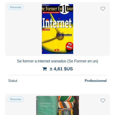
De
à
$US
$US
Nouveau
Uniquement en réduction
Livraison gratuite
Méthodes de paiement
PayPal
Virement bancaire
Visa
Mastercard
Bancontact
Se former a internet wanadoo (Se Former en un)
iDeal
± 4,61 $US
Maestro
Statut
Professionnel
Tout désélectionner
Résidence du vendeur
Monde entier
Nouveau