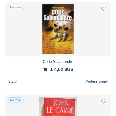
De
à
$US
$US
Nouveau
Uniquement en réduction
Livraison gratuite
Méthodes de paiement
PayPal
Virement bancaire
Visa
Mastercard
Bancontact
Code Salamandre
iDeal
± 4,62 $US
Maestro
Statut
Professionnel
Tout désélectionner
Résidence du vendeur
Monde entier
Nouveau