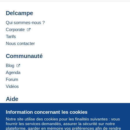
Delcampe
Qui sommes-nous ?
Corporate
Tarifs
Nous contacter
Communauté
Blog
Agenda
Forum
Vidéos
Aide
Centre d'aide
Information concernant les cookies
Acheter sur Delcampe
Notre site utilise des cookies pour les finalités suivantes : vous
Vendre sur Delcampe
fournir les services demandés, assurer la sécurité sur notre
plateforme, garder en mémoire vos préférences afin de rendre
Un site sécurisé