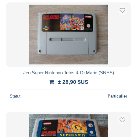
De
à
$US
$US
Uniquement en réduction
Livraison gratuite
Méthodes de paiement
PayPal
Virement bancaire
Visa
Mastercard
Bancontact
Jeu Super Nintendo Tetris & Dr.Mario (SNES)
iDeal
± 28,90 $US
Maestro
Statut
Particulier
Tout désélectionner
Résidence du vendeur
Monde entier