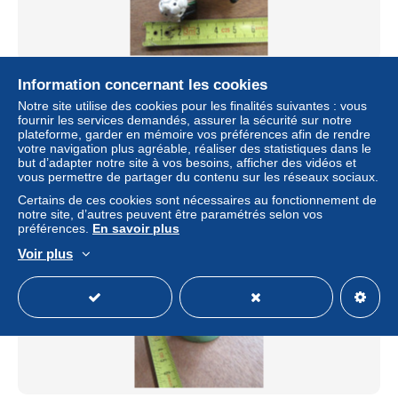
lade 13 - voetballer, vaak aangeduid als een "Sport Billy"
Information concernant les cookies
figuur gemaakt door Schleich
Notre site utilise des cookies pour les finalités suivantes : vous
± 1,16 $US
fournir les services demandés, assurer la sécurité sur notre
plateforme, garder en mémoire vos préférences afin de rendre
votre navigation plus agréable, réaliser des statistiques dans le
Statut
Particulier
but d’adapter notre site à vos besoins, afficher des vidéos et
vous permettre de partager du contenu sur les réseaux sociaux.
Certains de ces cookies sont nécessaires au fonctionnement de
notre site, d’autres peuvent être paramétrés selon vos
préférences.
En savoir plus
Voir plus