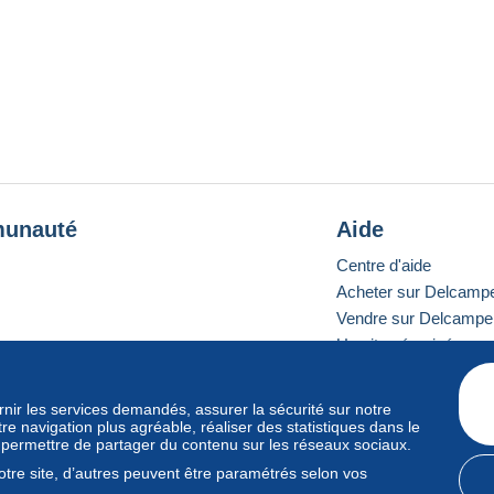
unauté
Aide
Centre d'aide
Acheter sur Delcamp
Vendre sur Delcampe
Un site sécurisé
ournir les services demandés, assurer la sécurité sur notre
e navigation plus agréable, réaliser des statistiques dans le
e standard
s permettre de partager du contenu sur les réseaux sociaux.
tre site, d’autres peuvent être paramétrés selon vos