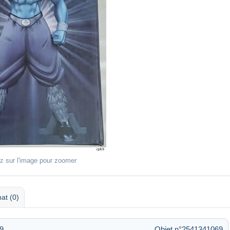
z sur l'image pour zoomer
at (0)
39
Objet n°2541341069