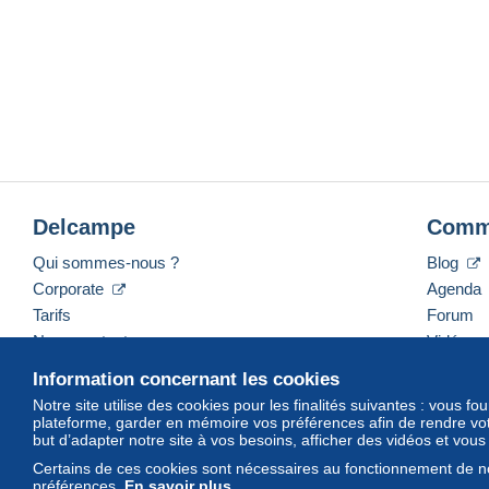
Delcampe
Comm
Qui sommes-nous ?
Blog
Corporate
Agenda
Tarifs
Forum
Nous contacter
Vidéos
Information concernant les cookies
Notre site utilise des cookies pour les finalités suivantes : vous f
plateforme, garder en mémoire vos préférences afin de rendre votr
Français
USD
America/Indiana/Vevay
Mod
but d’adapter notre site à vos besoins, afficher des vidéos et vou
Certains de ces cookies sont nécessaires au fonctionnement de no
préférences.
En savoir plus