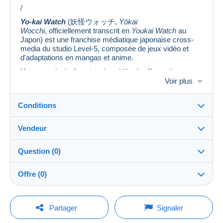
/
Yo-kai Watch
(妖怪ウォッチ,
Yōkai
Wocchi
, officiellement transcrit en
Youkai Watch
au
Japon) est une
franchise médiatique
japonaise
cross-
media du studio
Level-5
, composée de
jeux vidéo
et
d'adaptations en
mangas
et
anime
.
L’œuvre principale est un
jeu vidéo de rôle
sorti
sur
Nintendo 3DS
en juillet 2013 au Japon, en novembre
Voir plus
2015 en
Amérique du Nord
et en avril 2016 en Europe.
Le deuxième opus en deux versions,
Esprits
Conditions
Farceurs
et
Fantômes Bouffis
, est sorti en juillet 2014 au
Japon, en septembre 2016 en Amérique du Nord et
en avril 2017 en Europe, suivi par une troisième
Vendeur
version,
Spectres psychiques
, en décembre 2014 au
Destination :
Japon et à l'automne 2017 en Amérique du Nord et en
Voir la liste des pays
Question (0)
Europe. Un troisième opus en deux
versions,
Sushi
et
Tempura
, est sorti en juillet 2016 au
KurtCollections
99%
(2326x)
Remise en main propre :
Japon, suivi d'une troisième version, appelée
Sukiyaki
,
Offre (0)
Oui
sortie en décembre 2016. Le jeu est ensuite sorti en
Boutique
Europe le 7 décembre 2018. Un quatrième opus est
Expédition :
sorti au Japon en juin 2019 sur
Nintendo Switch
, suivi
La vente sera prolongée d'une minute si une offre est
Envoi après paiement
Pour poser une question, vous devez ouvrir
d'une version améliorée en décembre 2019 sur
posée moins d'une minute avant son échéance.
Partager
Signaler
Nintendo Switch et
une session.
PlayStation 4
.
Membre depuis le :
Frais :