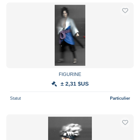
De
à
$US
$US
Uniquement en réduction
Livraison gratuite
Méthodes de paiement
PayPal
Virement bancaire
Visa
Mastercard
Bancontact
FIGURINE
iDeal
± 2,31 $US
Maestro
Statut
Particulier
Tout désélectionner
Résidence du vendeur
Monde entier