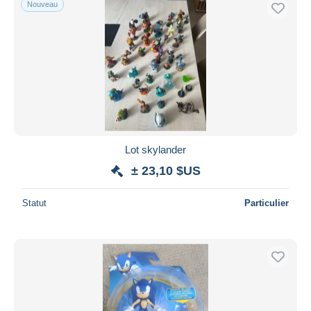
Nouveau
Uniquement en réduction
Livraison gratuite
Méthodes de paiement
PayPal
Virement bancaire
Visa
Mastercard
Bancontact
Lot skylander
iDeal
± 23,10 $US
Maestro
Statut
Particulier
Tout désélectionner
Résidence du vendeur
Monde entier