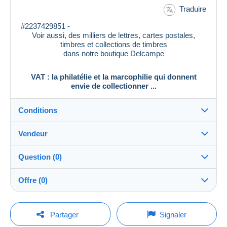
Traduire
#2237429851 -
Voir aussi, des milliers de lettres, cartes postales,
timbres et collections de timbres
dans notre boutique Delcampe
VAT : la philatélie et la marcophilie qui donnent
envie de collectionner ...
Conditions
Vendeur
Destination :
Voir la liste des pays
Question (0)
vat_tradition
100%
(58928x)
Remise en main propre :
Offre (0)
Oui
PRO
Boutique
Expédition :
La vente sera prolongée d'une minute si une offre est
Envoi après paiement
Pour poser une question, vous devez ouvrir
posée moins d'une minute avant son échéance.
Partager
Signaler
une session.
Nom :
Frais :