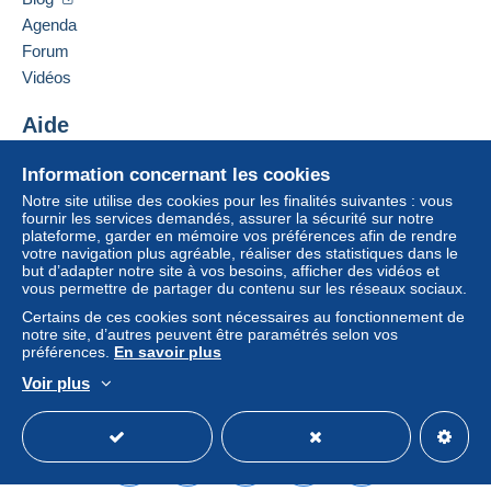
Un paiement ne passant pas par
le système de
France
Agenda
paiement integré au site
sera remboursé par le
Forum
vendeur à l’acheteur. Un achat non payé peut
Ajouter ce vendeur aux favoris
entraîner des conséquences au niveau du compte
Vidéos
Contacter le vendeur
de l’acheteur.
Ajouter ce vendeur à ma liste noire
Aide
Si les conditions de vente du vendeur comportent
des clauses relatives au paiement, celles-ci sont à
Centre d'aide
Information concernant les cookies
considérer comme nulles et non avenues. Les
Acheter sur Delcampe
Notre site utilise des cookies pour les finalités suivantes : vous
conditions de paiement du site Delcampe, telles
Vendre sur Delcampe
fournir les services demandés, assurer la sécurité sur notre
que définies dans les
conditions d’utilisation
, sont
plateforme, garder en mémoire vos préférences afin de rendre
Un site sécurisé
les seules applicables.
votre navigation plus agréable, réaliser des statistiques dans le
but d’adapter notre site à vos besoins, afficher des vidéos et
Les achats doivent être payés dans les
14 jours
vous permettre de partager du contenu sur les réseaux sociaux.
suivant la réception du décompte final de la part du
Certains de ces cookies sont nécessaires au fonctionnement de
vendeur.
notre site, d’autres peuvent être paramétrés selon vos
préférences.
En savoir plus
Garantie :
Voir plus
Droit de rétractation
|
Frais de retour à charge de
Français
USD
Mode standard
America/
l’acheteur.
Pour connaître les délais de retour et de
remboursement du lot, consultez les
conditions
générales d’utilisation
.