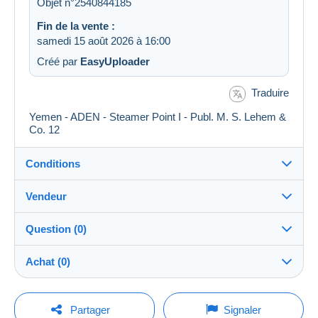
Objet n°2540844185
Fin de la vente :
samedi 15 août 2026 à 16:00
Créé par
EasyUploader
Traduire
Yemen - ADEN - Steamer Point I - Publ. M. S. Lehem &
Co. 12
Conditions
Vendeur
Détails des conditions de vente
Question (0)
Expédition
postcardman
100%
(33401x)
Envoi après paiement dans les 5 jours
Achat (0)
PRO
Boutique
Garantie :
Droit de rétractation
|
Frais de retour à charge de
Pour poser une question, vous devez ouvrir
Dernière actualisation : 03:39:28
Partager
Signaler
l’acheteur.