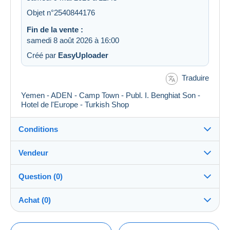
Objet n°2540844176
Fin de la vente :
samedi 8 août 2026 à 16:00
Créé par
EasyUploader
Traduire
Yemen - ADEN - Camp Town - Publ. I. Benghiat Son -
Hotel de l'Europe - Turkish Shop
Conditions
Vendeur
Détails des conditions de vente
Question (0)
Expédition
postcardman
100%
(33356x)
Envoi après paiement dans les 5 jours
Achat (0)
PRO
Boutique
Garantie :
Droit de rétractation
|
Frais de retour à charge de