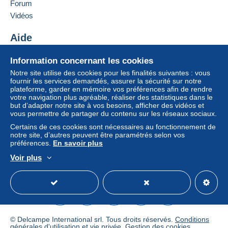
Forum
Si les conditions de vente du vendeur comportent
Vidéos
des clauses relatives au paiement, celles-ci sont à
considérer comme nulles et non avenues. Les
Aide
conditions de paiement du site Delcampe, telles
Centre d'aide
que définies dans les
conditions d’utilisation
, sont
Information concernant les cookies
Acheter sur Delcampe
les seules applicables.
Notre site utilise des cookies pour les finalités suivantes : vous
Vendre sur Delcampe
fournir les services demandés, assurer la sécurité sur notre
Les achats doivent être payés dans les
14 jours
plateforme, garder en mémoire vos préférences afin de rendre
Un site sécurisé
suivant la réception du décompte final de la part du
votre navigation plus agréable, réaliser des statistiques dans le
vendeur.
but d’adapter notre site à vos besoins, afficher des vidéos et
vous permettre de partager du contenu sur les réseaux sociaux.
Garantie :
Certains de ces cookies sont nécessaires au fonctionnement de
Droit de rétractation
|
Frais de retour à charge de
notre site, d’autres peuvent être paramétrés selon vos
l’acheteur.
préférences.
En savoir plus
Pour connaître les délais de retour et de
Voir plus
remboursement du lot, consultez les
conditions
Français
USD
Mode standard
America/
générales d’utilisation
.
frais de port diminués en cas d'achats groupés
© Delcampe International srl. Tous droits réservés.
Conditions
générales d'utilisation
et
vie privée
.
Gestion des cookies