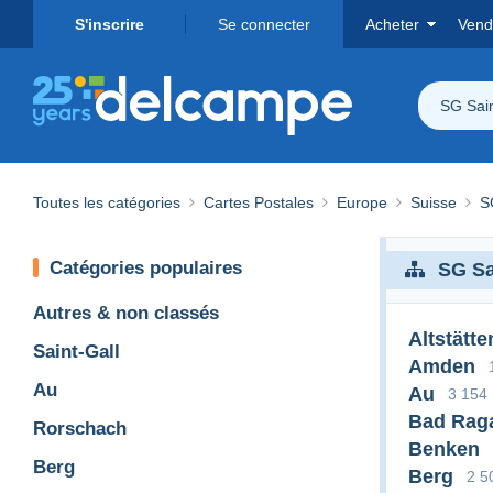
S'inscrire
Se connecter
Acheter
Vend
SG Sain
Toutes les catégories
Cartes Postales
Europe
Suisse
S
Catégories populaires
SG Sa
Autres & non classés
Altstätte
Saint-Gall
Amden
Au
Au
3 154
Bad Rag
Rorschach
Benken
Berg
Berg
2 5