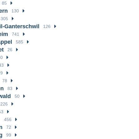
85
ern
130
 305
l-Ganterschwil
126
eim
741
appel
585
et
26
40
43
39
78
en
83
wald
50
226
53
g
456
n
72
g
99