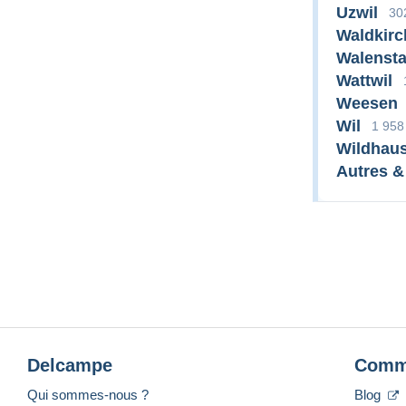
Uzwil
30
Waldkirc
Walensta
Wattwil
Weesen
Wil
1 958
Wildhaus
Autres &
Delcampe
Comm
Qui sommes-nous ?
Blog