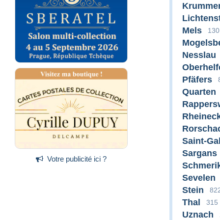
Krumme
Lichtens
Mels
130
Mogelsb
Nesslau
Oberhelf
Pfäfers
Quarten
Rappersw
Rheinec
Rorscha
Saint-Gal
Sargans
Votre publicité ici ?
Schmeri
Sevelen
Stein
82
Thal
315
Uznach