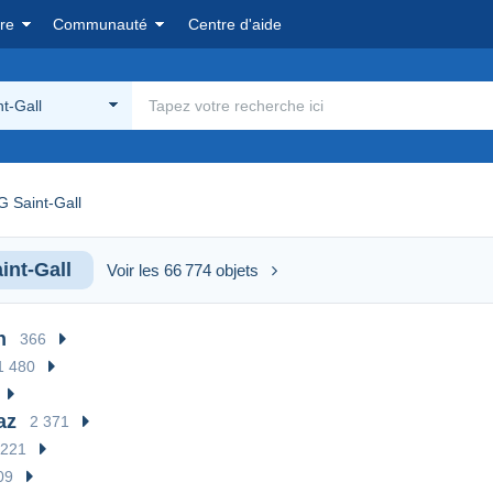
re
Communauté
Centre d'aide
t-Gall
G Saint-Gall
int-Gall
Voir les 66 774 objets
n
366
1 480
az
2 371
221
09