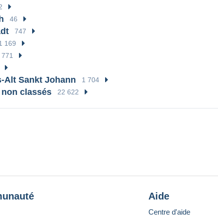
2
h
46
dt
747
1 169
771
-Alt Sankt Johann
1 704
 non classés
22 622
unauté
Aide
Centre d'aide