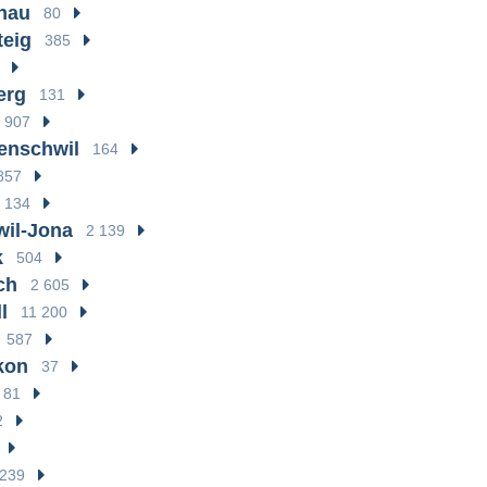
nau
80
teig
385
erg
131
907
enschwil
164
857
134
il-Jona
2 139
k
504
ch
2 605
l
11 200
587
kon
37
81
2
239