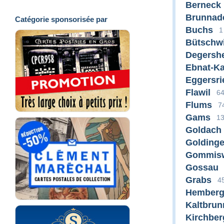
Berneck
Brunnad
Catégorie sponsorisée par
Buchs
1
Bütschwi
Degersh
Ebnat-K
Eggersri
Flawil
6
Flums
7
Gams
1
Goldach
Golding
Gommis
Gossau
Grabs
4
Hember
Kaltbrun
Kirchber